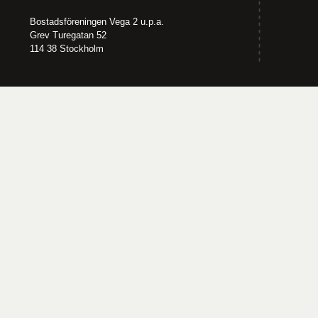
Bostadsföreningen Vega 2 u.p.a.
Grev Turegatan 52
114 38 Stockholm